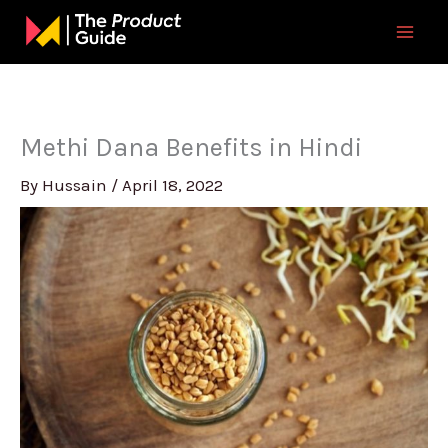
Skip
to
content
Methi Dana Benefits in Hindi
By
Hussain
/
April 18, 2022