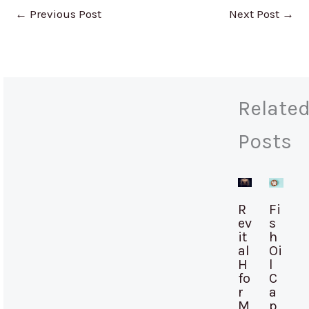
←
Previous Post
Next Post
→
Relate
Posts
R
Fi
ev
s
it
h
al
Oi
H
l
fo
C
r
a
M
p