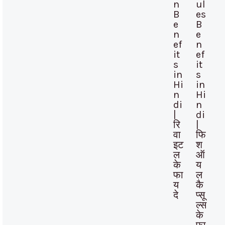
n
ul
B
es
e
B
n
e
ef
n
it
ef
s
it
in
s
Hi
in
n
Hi
di
n
|
di
रि
|
वा
फि
इट
श
ल
ऑ
के
य
फा
ल
य
कै
दे
प्सू
ल्स
के